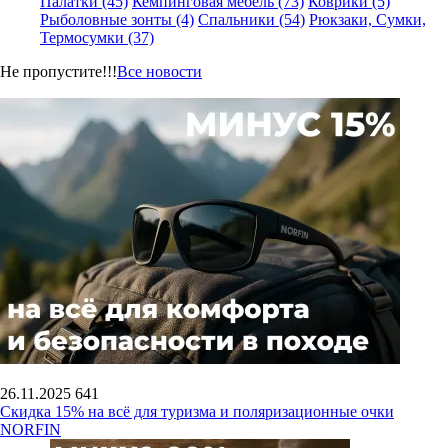
Палатки (45)
Кемпинговая мебель (73)
Коврики (5)
Рыболовные зонты (4)
Спальники (54)
Рюкзаки, Сумки,
Термосумки (37)
Не пропустите!!!
Все новости
26.11.2025
641
Скидка 15% на всё для туризма и поляризационные очки
NORFIN