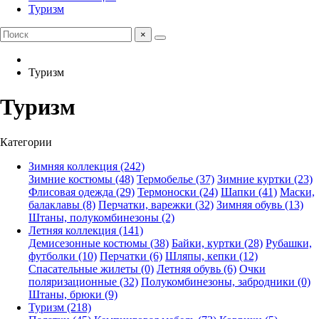
Туризм
×
Туризм
Туризм
Категории
Зимняя коллекция (242)
Зимние костюмы (48)
Термобелье (37)
Зимние куртки (23)
Флисовая одежда (29)
Термоноски (24)
Шапки (41)
Маски,
балаклавы (8)
Перчатки, варежки (32)
Зимняя обувь (13)
Штаны, полукомбинезоны (2)
Летняя коллекция (141)
Демисезонные костюмы (38)
Байки, куртки (28)
Рубашки,
футболки (10)
Перчатки (6)
Шляпы, кепки (12)
Спасательные жилеты (0)
Летняя обувь (6)
Очки
поляризационные (32)
Полукомбинезоны, забродники (0)
Штаны, брюки (9)
Туризм (218)