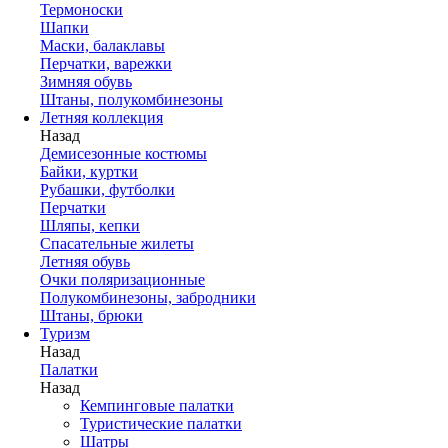
Термоноски
Шапки
Маски, балаклавы
Перчатки, варежки
Зимняя обувь
Штаны, полукомбинезоны
Летняя коллекция
Назад
Демисезонные костюмы
Байки, куртки
Рубашки, футболки
Перчатки
Шляпы, кепки
Спасательные жилеты
Летняя обувь
Очки поляризационные
Полукомбинезоны, забродники
Штаны, брюки
Туризм
Назад
Палатки
Назад
Кемпинговые палатки
Туристические палатки
Шатры