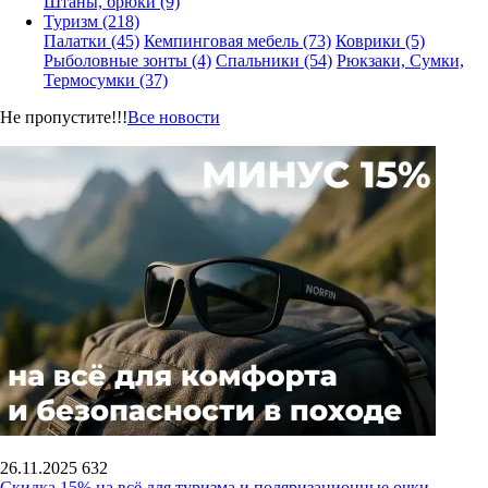
Штаны, брюки (9)
Туризм (218)
Палатки (45)
Кемпинговая мебель (73)
Коврики (5)
Рыболовные зонты (4)
Спальники (54)
Рюкзаки, Сумки,
Термосумки (37)
Не пропустите!!!
Все новости
26.11.2025
632
Скидка 15% на всё для туризма и поляризационные очки