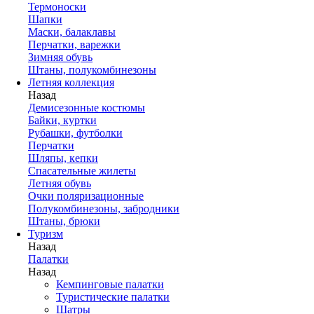
Термоноски
Шапки
Маски, балаклавы
Перчатки, варежки
Зимняя обувь
Штаны, полукомбинезоны
Летняя коллекция
Назад
Демисезонные костюмы
Байки, куртки
Рубашки, футболки
Перчатки
Шляпы, кепки
Спасательные жилеты
Летняя обувь
Очки поляризационные
Полукомбинезоны, забродники
Штаны, брюки
Туризм
Назад
Палатки
Назад
Кемпинговые палатки
Туристические палатки
Шатры