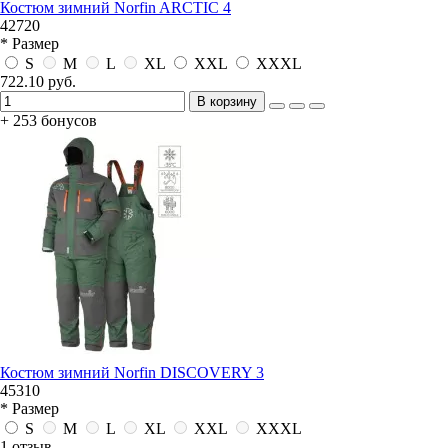
Костюм зимний Norfin ARCTIC 4
42720
* Размер
S
M
L
XL
XXL
XXXL
722.10 руб.
В корзину
+ 253 бонусов
Костюм зимний Norfin DISCOVERY 3
45310
* Размер
S
M
L
XL
XXL
XXXL
1 отзыв