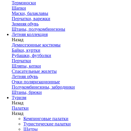
Термоноски
Шапки
Маски, балаклавы
Перчатки, варежки
Зимняя обувь
Штаны, полукомбинезоны
Летняя коллекция
Назад
Демисезонные костюмы
Байки, куртки
Рубашки, футболки
Перчатки
Шляпы, кепки
Спасательные жилеты
Летняя обувь
Очки поляризационные
Полукомбинезоны, забродники
Штаны, брюки
Туризм
Назад
Палатки
Назад
Кемпинговые палатки
Туристические палатки
Шатры