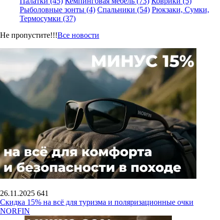
Палатки (45)
Кемпинговая мебель (73)
Коврики (5)
Рыболовные зонты (4)
Спальники (54)
Рюкзаки, Сумки,
Термосумки (37)
Не пропустите!!!
Все новости
26.11.2025
641
Скидка 15% на всё для туризма и поляризационные очки
NORFIN