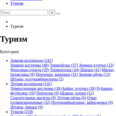
Туризм
×
Туризм
Туризм
Категории
Зимняя коллекция (242)
Зимние костюмы (48)
Термобелье (37)
Зимние куртки (23)
Флисовая одежда (29)
Термоноски (24)
Шапки (41)
Маски,
балаклавы (8)
Перчатки, варежки (32)
Зимняя обувь (13)
Штаны, полукомбинезоны (2)
Летняя коллекция (141)
Демисезонные костюмы (38)
Байки, куртки (28)
Рубашки,
футболки (10)
Перчатки (6)
Шляпы, кепки (12)
Спасательные жилеты (0)
Летняя обувь (6)
Очки
поляризационные (32)
Полукомбинезоны, забродники (0)
Штаны, брюки (9)
Туризм (218)