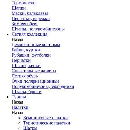
Термоноски
Шапки
Маски, балаклавы
Перчатки, варежки
Зимняя обувь
Штаны, полукомбинезоны
Летняя коллекция
Назад
Демисезонные костюмы
Байки, куртки
Рубашки, футболки
Перчатки
Шляпы, кепки
Спасательные жилеты
Летняя обувь
Очки поляризационные
Полукомбинезоны, забродники
Штаны, брюки
Туризм
Назад
Палатки
Назад
Кемпинговые палатки
Туристические палатки
Шатры