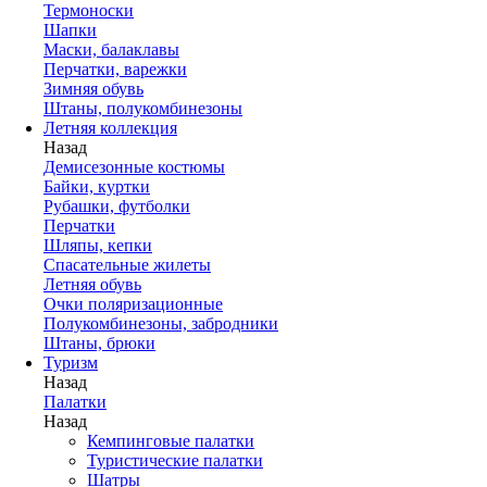
Термоноски
Шапки
Маски, балаклавы
Перчатки, варежки
Зимняя обувь
Штаны, полукомбинезоны
Летняя коллекция
Назад
Демисезонные костюмы
Байки, куртки
Рубашки, футболки
Перчатки
Шляпы, кепки
Спасательные жилеты
Летняя обувь
Очки поляризационные
Полукомбинезоны, забродники
Штаны, брюки
Туризм
Назад
Палатки
Назад
Кемпинговые палатки
Туристические палатки
Шатры