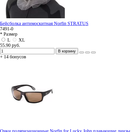
Бейсболка антимоскитная Norfin STRATUS
7491-0
* Размер
L
XL
55.90 руб.
В корзину
+ 14 бонусов
Очки поляризационные Norfin for Lucky John плавающие линзы