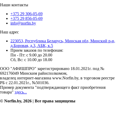
Наши контакты
+375 29 306-05-69
+375 29 856-05-69
info@norfin.by
Наш адрес
223053, Республика Беларусь, Минская обл, Минский р-н,
д.Боровая, д.3, АБК, к.5
Прием заказов по телефонам:
Пн - Пт: c 9.00 до 20.00
Сб, Вс: c 10.00 до 18.00
ООО "АФИШПРО" зарегистрировано 18.01.2021г. под №
692176049 Минским райисполкомом,
владелец интернет-магазина www.Norfin.by, в торговом реестре
РБ с 22.01.2021г., №501036.
Пример документа "подтверждающего факт приобретения
товара"
здесь...
© Norfin.by, 2026 | Все права защищены