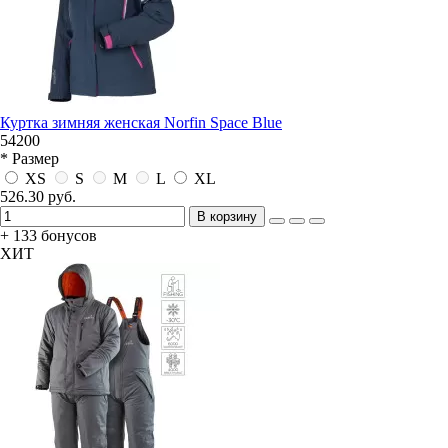
Куртка зимняя женская Norfin Space Blue
54200
* Размер
XS
S
M
L
XL
526.30 руб.
В корзину
+ 133 бонусов
ХИТ