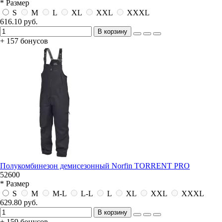
* Размер
S
M
L
XL
XXL
XXXL
616.10 руб.
В корзину
+ 157 бонусов
Полукомбинезон демисезонный Norfin TORRENT PRO
52600
* Размер
S
M
M-L
L-L
L
XL
XXL
XXXL
629.80 руб.
В корзину
+ 159 бонусов