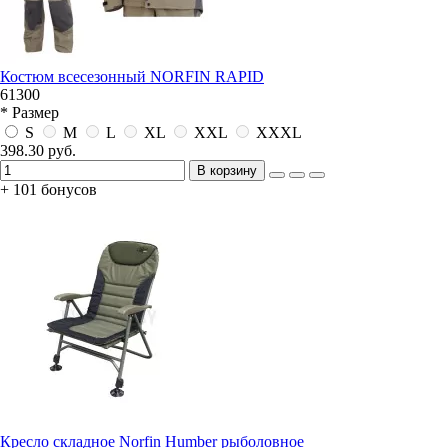
Костюм всесезонный NORFIN RAPID
61300
* Размер
S
M
L
XL
XXL
XXXL
398.30 руб.
В корзину
+ 101 бонусов
Кресло складное Norfin Humber рыболовное