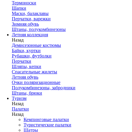
Термоноски
Шапки
Маски, балаклавы
Перчатки, варежки
Зимняя обувь
Штаны, полукомбинезоны
Летняя коллекция
Назад
Демисезонные костюмы
Байки, куртки
Рубашки, футболки
Перчатки
Шляпы, кепки
Спасательные жилеты
Летняя обувь
Очки поляризационные
Полукомбинезоны, забродники
Штаны, брюки
Туризм
Назад
Палатки
Назад
Кемпинговые палатки
Туристические палатки
Шатры