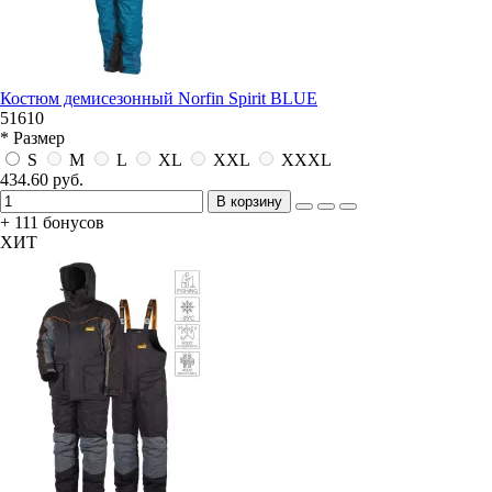
Костюм демисезонный Norfin Spirit BLUE
51610
* Размер
S
M
L
XL
XXL
XXXL
434.60 руб.
В корзину
+ 111 бонусов
ХИТ