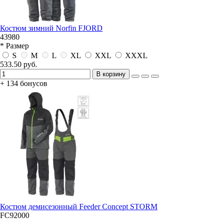
Костюм зимний Norfin FJORD
43980
* Размер
S
M
L
XL
XXL
XXXL
533.50 руб.
В корзину
+ 134 бонусов
Костюм демисезонный Feeder Concept STORM
FC92000