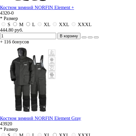
Костюм зимний NORFIN Element +
4320-0
* Размер
S
M
L
XL
XXL
XXXL
444.80 руб.
В корзину
+ 116 бонусов
Костюм зимний NORFIN Element Gray
43920
* Размер
S
M
L
XL
XXL
XXXL