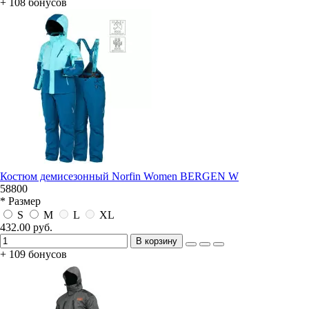
+ 108 бонусов
Костюм демисезонный Norfin Women BERGEN W
58800
* Размер
S
M
L
XL
432.00 руб.
В корзину
+ 109 бонусов