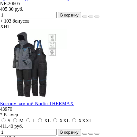
NF-20605
405.30 руб.
В корзину
+ 103 бонусов
ХИТ
Костюм зимний Norfin THERMAX
43970
* Размер
S
M
L
XL
XXL
XXXL
411.40 руб.
В корзину