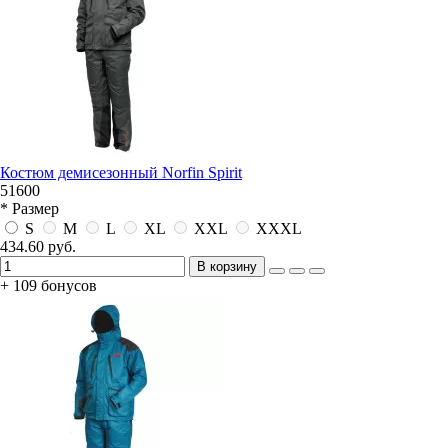
Костюм демисезонный Norfin Spirit
51600
* Размер
S
M
L
XL
XXL
XXXL
434.60 руб.
В корзину
+ 109 бонусов