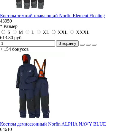
Костюм зимний плавающий Norfin Element Floating
43950
* Размер
S
M
L
XL
XXL
XXXL
613.80 руб.
В корзину
+ 154 бонусов
Костюм демисезонный Norfin ALPHA NAVY BLUE
64610