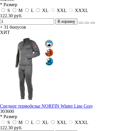
* Размер
S
M
L
XL
XXL
XXXL
122.30 руб.
В корзину
+ 31 бонусов
ХИТ
Среднее термобелье NORFIN Winter Line Gray
303600
* Размер
S
M
L
XL
XXL
XXXL
122.30 руб.