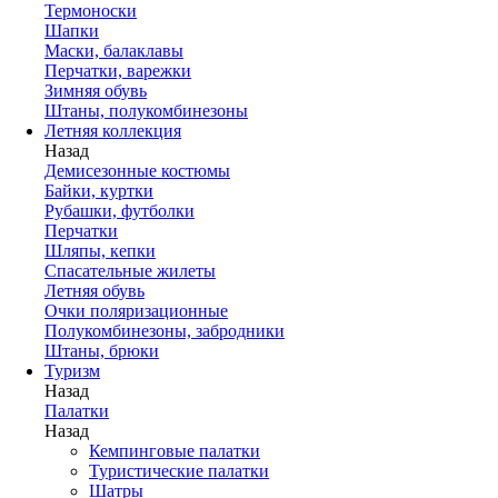
Термоноски
Шапки
Маски, балаклавы
Перчатки, варежки
Зимняя обувь
Штаны, полукомбинезоны
Летняя коллекция
Назад
Демисезонные костюмы
Байки, куртки
Рубашки, футболки
Перчатки
Шляпы, кепки
Спасательные жилеты
Летняя обувь
Очки поляризационные
Полукомбинезоны, забродники
Штаны, брюки
Туризм
Назад
Палатки
Назад
Кемпинговые палатки
Туристические палатки
Шатры