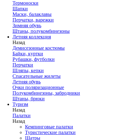
Термоноски
Шапки
Маски, балаклавы
Перчатки, варежки
Зимняя обувь
Штаны, полукомбинезоны
Летняя коллекция
Назад
Демисезонные костюмы
Байки, куртки
Рубашки, футболки
Перчатки
Шляпы, кепки
Спасательные жилеты
Летняя обувь
Очки поляризационные
Полукомбинезоны, забродники
Штаны, брюки
Туризм
Назад
Палатки
Назад
Кемпинговые палатки
Туристические палатки
Шатры