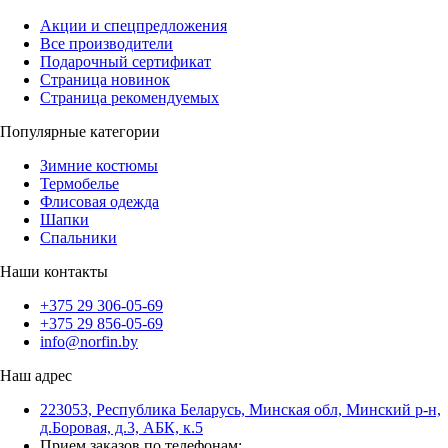
Акции и спецпредложения
Все производители
Подарочный сертификат
Страница новинок
Страница рекомендуемых
Популярные категории
Зимние костюмы
Термобелье
Флисовая одежда
Шапки
Спальники
Наши контакты
+375 29 306-05-69
+375 29 856-05-69
info@norfin.by
Наш адрес
223053, Республика Беларусь, Минская обл, Минский р-н,
д.Боровая, д.3, АБК, к.5
Прием заказов по телефонам: