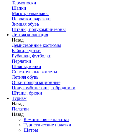
Термоноски
Шапки
Маски, балаклавы
Перчатки, варежки
Зимняя обувь
Штаны, полукомбинезоны
Летняя коллекция
Назад
Демисезонные костюмы
Байки, куртки
Рубашки, футболки
Перчатки
Шляпы, кепки
Спасательные жилеты
Летняя обувь
Очки поляризационные
Полукомбинезоны, забродники
Штаны, брюки
Туризм
Назад
Палатки
Назад
Кемпинговые палатки
Туристические палатки
Шатры