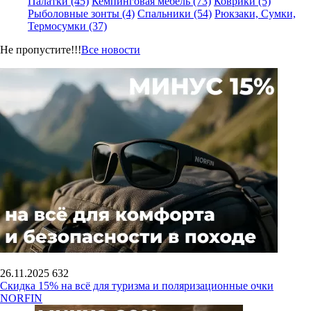
Палатки (45)
Кемпинговая мебель (73)
Коврики (5)
Рыболовные зонты (4)
Спальники (54)
Рюкзаки, Сумки,
Термосумки (37)
Не пропустите!!!
Все новости
26.11.2025
632
Скидка 15% на всё для туризма и поляризационные очки
NORFIN