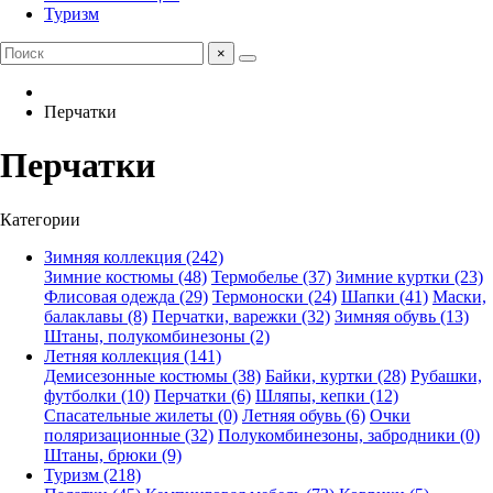
Туризм
×
Перчатки
Перчатки
Категории
Зимняя коллекция (242)
Зимние костюмы (48)
Термобелье (37)
Зимние куртки (23)
Флисовая одежда (29)
Термоноски (24)
Шапки (41)
Маски,
балаклавы (8)
Перчатки, варежки (32)
Зимняя обувь (13)
Штаны, полукомбинезоны (2)
Летняя коллекция (141)
Демисезонные костюмы (38)
Байки, куртки (28)
Рубашки,
футболки (10)
Перчатки (6)
Шляпы, кепки (12)
Спасательные жилеты (0)
Летняя обувь (6)
Очки
поляризационные (32)
Полукомбинезоны, забродники (0)
Штаны, брюки (9)
Туризм (218)