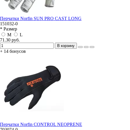
Перчатки Norfin SUN PRO CAST LONG
151032-0
* Размер
M
L
71.30 руб.
В корзину
+ 14 бонусов
Перчатки Norfin CONTROL NEOPRENE
703074-0