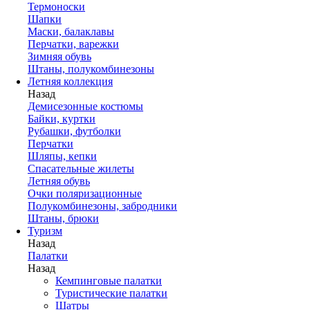
Термоноски
Шапки
Маски, балаклавы
Перчатки, варежки
Зимняя обувь
Штаны, полукомбинезоны
Летняя коллекция
Назад
Демисезонные костюмы
Байки, куртки
Рубашки, футболки
Перчатки
Шляпы, кепки
Спасательные жилеты
Летняя обувь
Очки поляризационные
Полукомбинезоны, забродники
Штаны, брюки
Туризм
Назад
Палатки
Назад
Кемпинговые палатки
Туристические палатки
Шатры