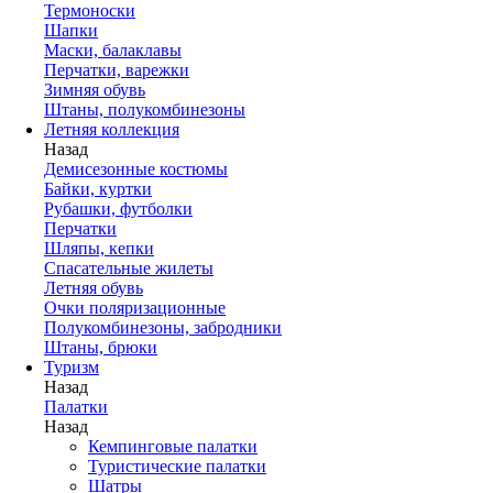
Термоноски
Шапки
Маски, балаклавы
Перчатки, варежки
Зимняя обувь
Штаны, полукомбинезоны
Летняя коллекция
Назад
Демисезонные костюмы
Байки, куртки
Рубашки, футболки
Перчатки
Шляпы, кепки
Спасательные жилеты
Летняя обувь
Очки поляризационные
Полукомбинезоны, забродники
Штаны, брюки
Туризм
Назад
Палатки
Назад
Кемпинговые палатки
Туристические палатки
Шатры