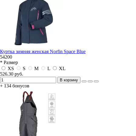
Куртка зимняя женская Norfin Space Blue
54200
* Размер
XS
S
M
L
XL
526.30 руб.
В корзину
+ 134 бонусов