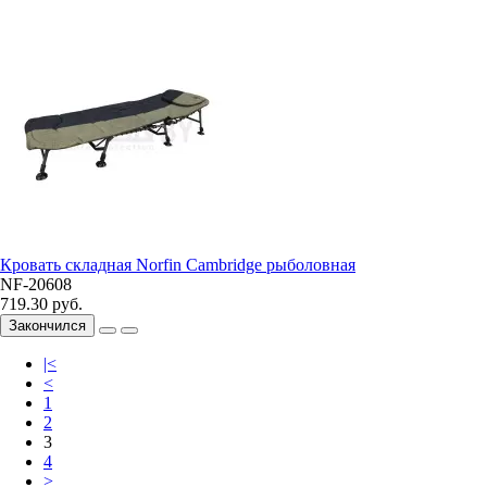
Кровать складная Norfin Cambridge рыболовная
NF-20608
719.30 руб.
Закончился
|<
<
1
2
3
4
>