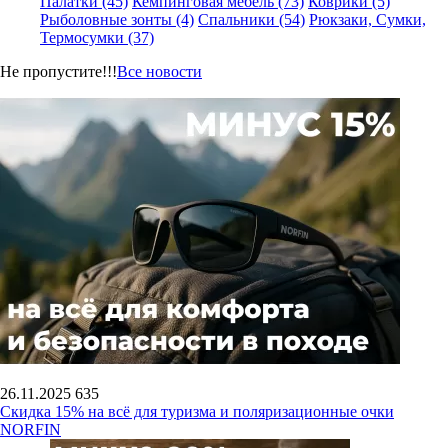
Палатки (45)
Кемпинговая мебель (73)
Коврики (5)
Рыболовные зонты (4)
Спальники (54)
Рюкзаки, Сумки,
Термосумки (37)
Не пропустите!!!
Все новости
26.11.2025
635
Скидка 15% на всё для туризма и поляризационные очки
NORFIN