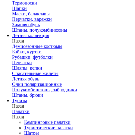
Термоноски
Шапки
Маски, балаклавы
Перчатки, варежки
Зимняя обувь
Штаны, полукомбинезоны
Летняя коллекция
Назад
Демисезонные костюмы
Байки, куртки
Рубашки, футболки
Перчатки
Шляпы, кепки
Спасательные жилеты
Летняя обувь
Очки поляризационные
Полукомбинезоны, забродники
Штаны, брюки
Туризм
Назад
Палатки
Назад
Кемпинговые палатки
Туристические палатки
Шатры