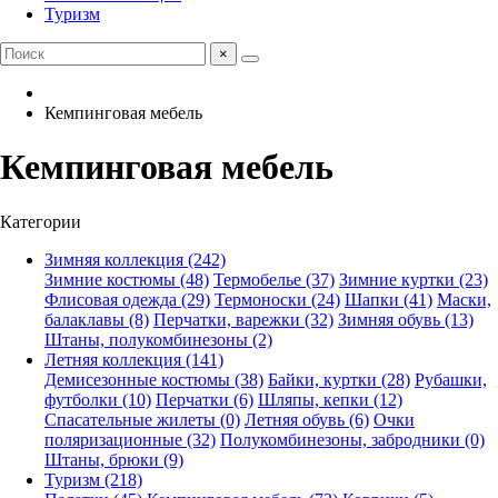
Туризм
×
Кемпинговая мебель
Кемпинговая мебель
Категории
Зимняя коллекция (242)
Зимние костюмы (48)
Термобелье (37)
Зимние куртки (23)
Флисовая одежда (29)
Термоноски (24)
Шапки (41)
Маски,
балаклавы (8)
Перчатки, варежки (32)
Зимняя обувь (13)
Штаны, полукомбинезоны (2)
Летняя коллекция (141)
Демисезонные костюмы (38)
Байки, куртки (28)
Рубашки,
футболки (10)
Перчатки (6)
Шляпы, кепки (12)
Спасательные жилеты (0)
Летняя обувь (6)
Очки
поляризационные (32)
Полукомбинезоны, забродники (0)
Штаны, брюки (9)
Туризм (218)