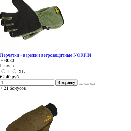
Перчатки - варежки ветрозащитные NORFIN
703080
Размер
L
XL
62.40 руб.
В корзину
+ 21 бонусов