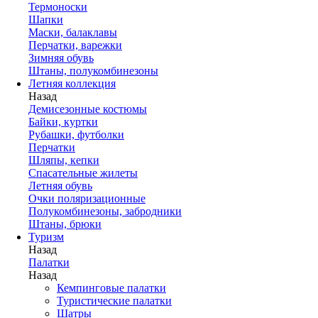
Термоноски
Шапки
Маски, балаклавы
Перчатки, варежки
Зимняя обувь
Штаны, полукомбинезоны
Летняя коллекция
Назад
Демисезонные костюмы
Байки, куртки
Рубашки, футболки
Перчатки
Шляпы, кепки
Спасательные жилеты
Летняя обувь
Очки поляризационные
Полукомбинезоны, забродники
Штаны, брюки
Туризм
Назад
Палатки
Назад
Кемпинговые палатки
Туристические палатки
Шатры